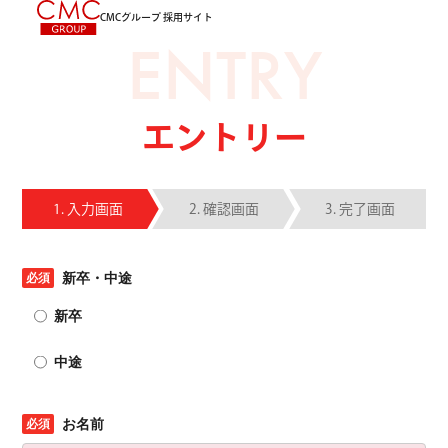
CMCグループ 採用サイト
ENTRY
エントリー
入力画面
確認画面
完了画面
新卒・中途
新卒
中途
お名前