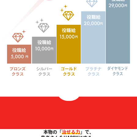
本物の「
治せる力
」で、