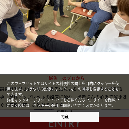
「鍼灸」のプロから
このウェブサイトではサイトの利便性の向上を目的にクッキーを使
鍼灸界で愛される船水隆弘先生による、温もりのある実技指
用します。ブラウザの設定によりクッキーの機能を変更することも
できます。
導。業界トップレベルの臨床に触れ、患者さんの心まで解きほ
詳細は
クッキーポリシーについて
をご覧ください。サイトを閲覧い
ぐす感性を磨くことができます。
ただく際には、クッキーの使用に同意いただく必要があります。
中途採用
募集要項
同意
ENTRY